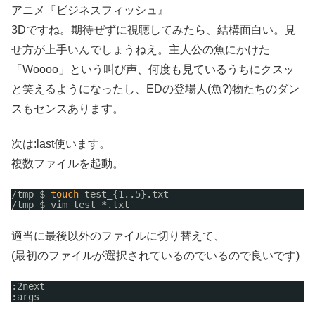
アニメ『ビジネスフィッシュ』
3Dですね。期待ぜずに視聴してみたら、結構面白い。見
せ方が上手いんでしょうねえ。主人公の魚にかけた
「Woooo」という叫び声、何度も見ているうちにクスッ
と笑えるようになったし、EDの登場人(魚?)物たちのダン
スもセンスあります。
次は:last使います。
複数ファイルを起動。
/tmp
$ 
touch
test_{1..5}.txt
/tmp
$ vim test_*.txt
適当に最後以外のファイルに切り替えて、
(最初のファイルが選択されているのでいるので良いです)
:2next 
:args