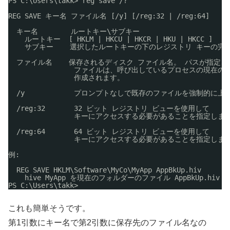
PS C:\Users\takk> reg save /?
REG SAVE キー名 ファイル名 [
/y
] [
/reg
:32 | 
/reg
:64]
キー名        ルートキー\サブキー
ルートキー  [ HKLM | HKCU | HKCR | HKU | HKCC ]
サブキー    選択したルートキーの下のレジストリ キーの完
ファイル名    保存されるディスク ファイル名。 パスが指定
ファイルは、呼び出しているプロセスの現在の
作成されます。
/y
プロンプトなしで既存のファイルを強制的に上
/reg
:32       32 ビット レジストリ ビューを使用して
キーにアクセスする必要があることを指定しま
/reg
:64       64 ビット レジストリ ビューを使用して
キーにアクセスする必要があることを指定しま
例:
REG SAVE HKLM\Software\MyCo\MyApp AppBkUp.hiv
hive MyApp を現在のフォルダーのファイル AppBkUp.hiv
PS C:\Users\takk>
これも簡単そうです。
第1引数にキー名で第2引数に保存先のファイル名なの