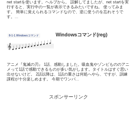
net startを使います。ヘルプから。 誤解してましたが、net startを実
行すると、実行中の一覧が表示できるみたいですね。 使ってみま
す。 簡単に覚えられるコマンドなので、逆に使うのを忘れそうで
す。...
Windowsコマンド(reg)
8-1-1.Windowsコマンド
アニメ『鬼滅の刃』 1話、感動しました。吸血鬼やゾンビもののアニ
メって1話で感動できるものが多い気がします。タイトルはすぐ思い
出せないけど。 2話以降は、1話の重さは何処へやら、ですが、訓練
課程が十分楽しめます。 今期でワンパ...
スポンサーリンク