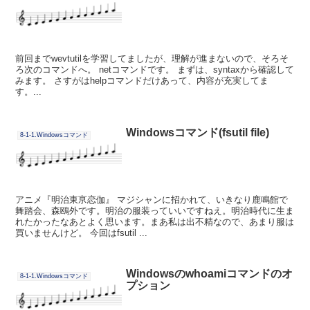
前回までwevtutilを学習してましたが、理解が進まないので、そろそ
ろ次のコマンドへ。 netコマンドです。 まずは、syntaxから確認して
みます。 さすがはhelpコマンドだけあって、内容が充実してま
す。...
Windowsコマンド(fsutil file)
8-1-1.Windowsコマンド
アニメ『明治東亰恋伽』 マジシャンに招かれて、いきなり鹿鳴館で
舞踏会、森鴎外です。明治の服装っていいですねえ。明治時代に生ま
れたかったなあとよく思います。まあ私は出不精なので、あまり服は
買いませんけど。 今回はfsutil ...
Windowsのwhoamiコマンドのオ
8-1-1.Windowsコマンド
プション