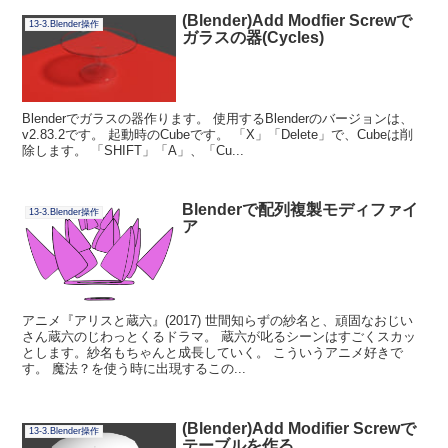
(Blender)Add Modfier Screwで
13-3.Blender操作
ガラスの器(Cycles)
Blenderでガラスの器作ります。 使用するBlenderのバージョンは、
v2.83.2です。 起動時のCubeです。 「X」「Delete」で、Cubeは削
除します。 「SHIFT」「A」、「Cu...
Blenderで配列複製モディファイ
13-3.Blender操作
ア
アニメ『アリスと蔵六』(2017) 世間知らずの紗名と、頑固なおじい
さん蔵六のじわっとくるドラマ。 蔵六が叱るシーンはすごくスカッ
とします。紗名もちゃんと成長していく。 こういうアニメ好きで
す。 魔法？を使う時に出現するこの...
(Blender)Add Modifier Screwで
13-3.Blender操作
テーブルを作る