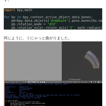
import
bpy,math
for
bo 
in
bpy.context.active_object.data.bones:
pb=bpy.data.objects[
'Armature'
].pose.bones[bo.name
pb.rotation_mode = 
'XYZ'
pb.rotation_euler.rotate_axis(
'Z'
, math.radians(10
同じように、ぐにゃっと曲がりました。