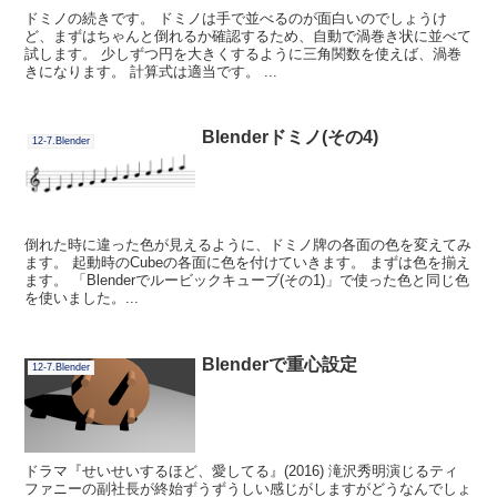
ドミノの続きです。 ドミノは手で並べるのが面白いのでしょうけ
ど、まずはちゃんと倒れるか確認するため、自動で渦巻き状に並べて
試します。 少しずつ円を大きくするように三角関数を使えば、渦巻
きになります。 計算式は適当です。 ...
Blenderドミノ(その4)
12-7.Blender
倒れた時に違った色が見えるように、ドミノ牌の各面の色を変えてみ
ます。 起動時のCubeの各面に色を付けていきます。 まずは色を揃え
ます。 「Blenderでルービックキューブ(その1)」で使った色と同じ色
を使いました。...
Blenderで重心設定
12-7.Blender
ドラマ『せいせいするほど、愛してる』(2016) 滝沢秀明演じるティ
ファニーの副社長が終始ずうずうしい感じがしますがどうなんでしょ